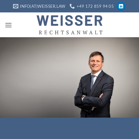
Zum
INFO(AT)WEISSER.LAW
+49 172 859 94 05
Inhalt
springen